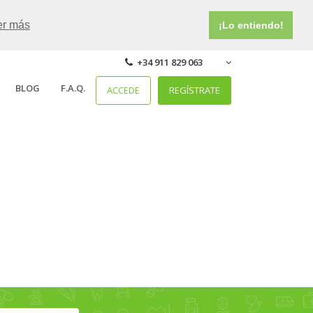
er más
¡Lo entiendo!
+34 911 829 063
BLOG
F.A.Q.
ACCEDE
REGÍSTRATE